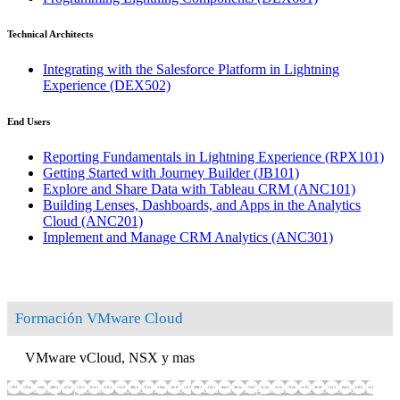
Technical Architects
Integrating with the Salesforce Platform in Lightning
Experience
(DEX502)
End Users
Reporting Fundamentals in Lightning Experience
(RPX101)
Getting Started with Journey Builder
(JB101)
Explore and Share Data with Tableau CRM
(ANC101)
Building Lenses, Dashboards, and Apps in the Analytics
Cloud
(ANC201)
Implement and Manage CRM Analytics
(ANC301)
Formación VMware Cloud
VMware vCloud, NSX y mas
Mostrar programas de formación
Ocultar programas de formación