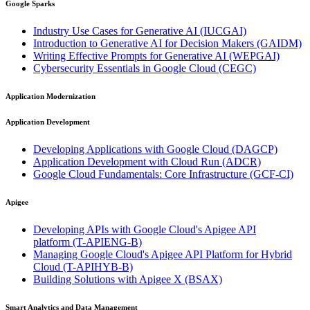
Google Sparks
Industry Use Cases for Generative AI
(IUCGAI)
Introduction to Generative AI for Decision Makers
(GAIDM)
Writing Effective Prompts for Generative AI
(WEPGAI)
Cybersecurity Essentials in Google Cloud
(CEGC)
Application Modernization
Application Development
Developing Applications with Google Cloud
(DAGCP)
Application Development with Cloud Run
(ADCR)
Google Cloud Fundamentals: Core Infrastructure
(GCF-CI)
Apigee
Developing APIs with Google Cloud's Apigee API
platform
(T-APIENG-B)
Managing Google Cloud's Apigee API Platform for Hybrid
Cloud
(T-APIHYB-B)
Building Solutions with Apigee X
(BSAX)
Smart Analytics and Data Management