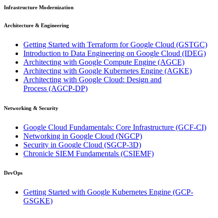
Infrastructure Modernization
Architecture & Engineering
Getting Started with Terraform for Google Cloud
(GSTGC)
Introduction to Data Engineering on Google Cloud
(IDEG)
Architecting with Google Compute Engine
(AGCE)
Architecting with Google Kubernetes Engine
(AGKE)
Architecting with Google Cloud: Design and
Process
(AGCP-DP)
Networking & Security
Google Cloud Fundamentals: Core Infrastructure
(GCF-CI)
Networking in Google Cloud
(NGCP)
Security in Google Cloud
(SGCP-3D)
Chronicle SIEM Fundamentals
(CSIEMF)
DevOps
Getting Started with Google Kubernetes Engine
(GCP-
GSGKE)