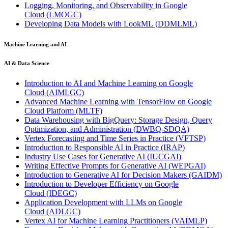
Logging, Monitoring, and Observability in Google
Cloud
(LMOGC)
Developing Data Models with LookML
(DDMLML)
Machine Learning and AI
AI & Data Science
Introduction to AI and Machine Learning on Google
Cloud
(AIMLGC)
Advanced Machine Learning with TensorFlow on Google
Cloud Platform
(MLTF)
Data Warehousing with BigQuery: Storage Design, Query
Optimization, and Administration
(DWBQ-SDQA)
Vertex Forecasting and Time Series in Practice
(VFTSP)
Introduction to Responsible AI in Practice
(IRAP)
Industry Use Cases for Generative AI
(IUCGAI)
Writing Effective Prompts for Generative AI
(WEPGAI)
Introduction to Generative AI for Decision Makers
(GAIDM)
Introduction to Developer Efficiency on Google
Cloud
(IDEGC)
Application Development with LLMs on Google
Cloud
(ADLGC)
Vertex AI for Machine Learning Practitioners
(VAIMLP)