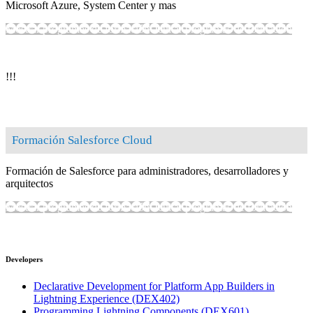
Microsoft Azure, System Center y mas
Mostrar programas de formación
Ocultar programas de formación
!
!
!
Formación Salesforce Cloud
Formación de Salesforce para administradores, desarrolladores y
arquitectos
Mostrar programas de formación
Ocultar programas de formación
Developers
Declarative Development for Platform App Builders in
Lightning Experience
(DEX402)
Programming Lightning Components
(DEX601)