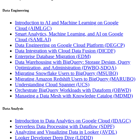
Data Engineering
Introduction to AI and Machine Learning on Google
Cloud
(AIMLGC)
Smart Analytics, Machine Learning, and AI on Google
Cloud
(SAMLAI)
Data Engineering on Google Cloud Platform
(DEGCP)
Data Integration with Cloud Data Fusion
(DICDF)
Enterprise Database Migration
(EDM)
Data Warehousing with BigQuery: Storage Design, Query
Optimization, and Administration
(DWBQ-SDQA)
Migrating Snowflake Users to BigQuery
(MSUBQ)
Migrating Amazon Redshift Users to BigQuery
(MARUBQ)
Understanding Cloud Spanner
(UCS)
Orchestrate BigQuery Workloads with Dataform
(OBWD)
Managing a Data Mesh with Knowledge Catalog
(MDMD)
Data Analysis
Introduction to Data Analytics on Google Cloud
(IDAGC)
Serverless Data Processing with Dataflow
(SDPF)
Analyzing and Visualizing Data in Looker
(AVDL)
Looker Developer Deep Dive
(LDDD)